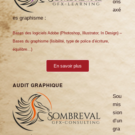
ons
axé
es graphisme :
Bases des logiciels Adobe (Photoshop, Illustrator, In Design) –
Bases du graphisme (lisibilité, type de police d’écriture,
équilibre…)
En savoir plus
AUDIT GRAPHIQUE
Sou
mis
sion
d’un
gra