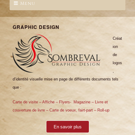
Menu
GRAPHIC DESIGN
Créat
ion
de
logos
,
d’identité visuelle mise en page de différents documents tels
que :
Carte de visite –
Affiche –
Flyers-
Magazine –
Livre et
couverture de livre –
Carte de voeux, fairt-part –
Roll-up
En savoir plus